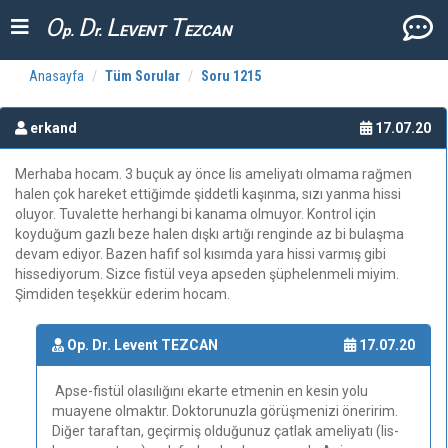
O
D
L
T
p.
r.
EVENT
EZCAN
Anasayfa
Tüm Sorular
Soru 1215
erkand
17.07.20
Merhaba hocam. 3 buçuk ay önce lis ameliyatı olmama rağmen
halen çok hareket ettiğimde şiddetli kaşınma, sızı yanma hissi
oluyor. Tuvalette herhangi bi kanama olmuyor. Kontrol için
koyduğum gazlı beze halen dışkı artığı renginde az bi bulaşma
devam ediyor. Bazen hafif sol kısımda yara hissi varmış gibi
hissediyorum. Sizce fistül veya apseden şüphelenmeli miyim.
Şimdiden teşekkür ederim hocam.
Op. Dr. Levent TEZCAN
17.07.20
Apse-fistül olasılığını ekarte etmenin en kesin yolu
muayene olmaktır. Doktorunuzla görüşmenizi öneririm.
Diğer taraftan, geçirmiş olduğunuz çatlak ameliyatı (lis-