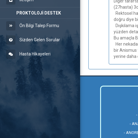
Diğer taraft
(27hasta) 3c
PROKTOLOJİ DESTEK
Rektosel has
doğru diye bi
Ön Bilgi Talep Formu
Dışkılama işl
yüzden detay
Bu amaçla Ba
Sizden Gelen Sorular
Her nekadar 
bir Anismus 
Hasta Hikayeleri
yerine daha 
- A
- ANOR