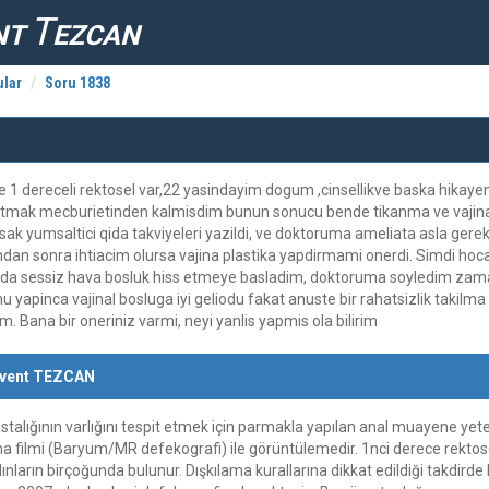
T
NT
EZCAN
lar
Soru 1838
 dereceli rektosel var,22 yasindayim dogum ,cinsellikve baska hikaye
utmak mecburietinden kalmisdim bunun sonucu bende tikanma ve vajina
irsak yumsaltici qida takviyeleri yazildi, ve doktoruma ameliata asla 
an sonra ihtiacim olursa vajina plastika yapdirmami onerdi. Simdi hoca
ada sessiz hava bosluk hiss etmeye basladim, doktoruma soyledim zam
 yapinca vajinal bosluga iyi geliodu fakat anuste bir rahatsizlik takilm
. Bana bir oneriniz varmi, neyi yanlis yapmis ola bilirim
event TEZCAN
talığının varlığını tespit etmek için parmakla yapılan anal muayene yeter
ama filmi (Baryum/MR defekografi) ile görüntülemedir. 1nci derece rektosel 
nların birçoğunda bulunur. Dışkılama kurallarına dikkat edildiği takdirde