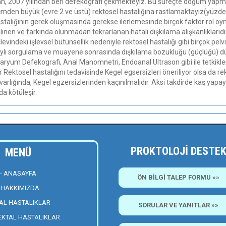
an, 2007 yılından beri defekografi çekmekteyiz. Bu süreçte doğum yapma
mden büyük (evre 2 ve üstü) rektosel hastalığına rastlamaktayız(yüzde
talığının gerek oluşmasında gerekse ilerlemesinde birçok faktör rol oyn
linen ve farkında olunmadan tekrarlanan hatalı dışkılama alışkanlıklarıdır
evindeki işlevsel bütünsellik nedeniyle rektosel hastalığı gibi birçok pelv
lı sorgulama ve muayene sonrasında dışkılama bozukluğu (güçlüğü) düşü
ryum Defekografi, Anal Manomnetri, Endoanal Ultrason gibi ile tetkikle
Rektosel hastalığını tedavisinde Kegel egsersizleri öneriliyor olsa da re
varlığında, Kegel egzersizlerinden kaçınılmalıdır. Aksi takdirde kaş yap
da kötüleşir.
PROKTOLOJİ DESTE
MENÜ
- ANASAYFA
ÖN BİLGİ TALEP FORMU »»
- HAKKIMIZDA
NAL HASTALIKLAR
SORULAR VE YANITLAR »»
EKTAL HASTALIKLAR