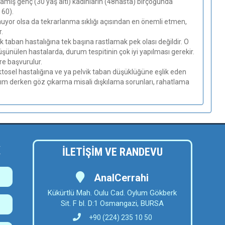
mış genç (30 yaş altı) kadınların (48hasta) birçoğunda
 60).
uyor olsa da tekrarlanma sıklığı açısından en önemli etmen,
.
ik taban hastalığına tek başına rastlamak pek olası değildir. O
nülen hastalarda, durum tespitinin çok iyi yapılması gerekir.
re başvurulur.
ktosel hastalığına ve ya pelvik taban düşüklüğüne eşlik eden
ayım derken göz çıkarma misali dışkılama sorunları, rahatlama
K
İLETİŞİM VE RANDEVU
AnalCerrahi
Kükürtlü Mah. Oulu Cad. Oylum Gökberk
Sit. F bl. D:1 Osmangazi, BURSA
+90 (224) 235 10 50