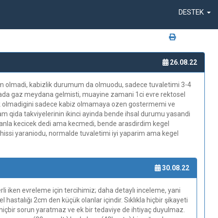
DESTEK
26.08.22
m olmadi, kabizlik durumum da olmuodu, sadece tuvaletimi 3-4
da gaz meydana gelmisti, muayine zamani 1ci evre rektosel
gerek olmadigini sadece kabiz olmamaya ozen gostermemi ve
m qida takviyelerinin ikinci ayinda bende ihsal durumu yasandi
anla kecicek dedi ama kecmedi, bende arasdirdim kegel
a hissi yaraniodu, normalde tuvaletimi iyi yaparim ama kegel
30.08.22
li iken evreleme için tercihimiz; daha detaylı inceleme, yani
hastalığı 2cm den küçük olanlar içindir. Sıklıkla hiçbir şikayeti
 hiçbir sorun yaratmaz ve ek bir tedaviye de ihtiyaç duyulmaz.