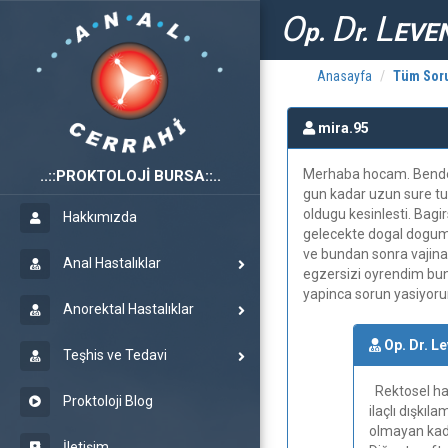
O
D
L
p.
r.
EVE
Anasayfa
Tüm Soru
mira.95
Merhaba hocam. Bende 1
PROKTOLOJİ BURSA
gun kadar uzun sure t
oldugu kesinlesti. Bag
Hakkımızda
gelecekte dogal dogumd
ve bundan sonra vajin
Anal Hastalıklar
egzersizi oyrendim bunu
yapinca sorun yasiyorum
Anorektal Hastalıklar
Op. Dr. L
Teşhis ve Tedavi
Rektosel has
Proktoloji Blog
ilaçlı dışkıl
olmayan kadı
İletişim