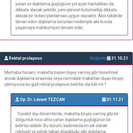
yatan ve dışkılama güçlüğüne yol açan hastalıkları da
dikkate alacak şekilde, yani işlevsel bütünselliği dikkate
alacak bir tedavi planlaması uygun olacaktır. Aksi takdirde
devan eden dışkılama sorunları nedeniyle aklı kı.ında
yaşamaya mahkumiyet devam eder.
Rektal prolapsus
Bağlantı
31.10.21
Merhaba hocam, makatta bazen bişey varmış gibi hissetmek
ancak dışkılama sırasında veya normalde makattan dışarı birşey
çıkmıyorsa bu gizli rektal prolapsus belirtisi ola bilir mi ?
Op. Dr. Levent TEZCAN
01.11.21
Tuvalet dışı dönemlerde, makatta birşey varmış gibi bir
dolgunluk hissi altta yatan dışkılama güçlüğünün bir
belirtisi olabilir. Bu durum, kadınlarda en sık olarak
rektosel ve pelvik taban düşüklüğü gibi dışkılama