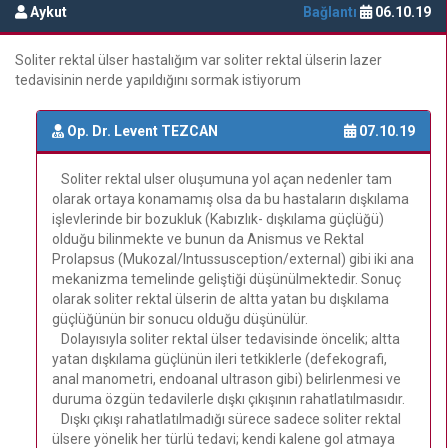
Aykut
Bağlantı
06.10.19
Soliter rektal ülser hastalığım var soliter rektal ülserin lazer
tedavisinin nerde yapıldığını sormak istiyorum
Op. Dr. Levent TEZCAN
07.10.19
Soliter rektal ulser oluşumuna yol açan nedenler tam
olarak ortaya konamamış olsa da bu hastaların dışkılama
işlevlerinde bir bozukluk (Kabızlık- dışkılama güçlüğü)
olduğu bilinmekte ve bunun da Anismus ve Rektal
Prolapsus (Mukozal/Intussusception/external) gibi iki ana
mekanizma temelinde geliştiği düşünülmektedir. Sonuç
olarak soliter rektal ülserin de altta yatan bu dışkılama
güçlüğünün bir sonucu olduğu düşünülür.
Dolayısıyla soliter rektal ülser tedavisinde öncelik; altta
yatan dışkılama güçlünün ileri tetkiklerle (defekografi,
anal manometri, endoanal ultrason gibi) belirlenmesi ve
duruma özgün tedavilerle dışkı çıkışının rahatlatılmasıdır.
Dışkı çıkışı rahatlatılmadığı sürece sadece soliter rektal
ülsere yönelik her türlü tedavi; kendi kalene gol atmaya