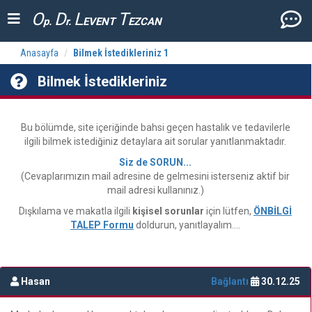
O
D
L
T
p.
r.
EVENT
EZCAN
Anasayfa
Bilmek İstedikleriniz 1
Bilmek İstedikleriniz
Bu bölümde, site içeriğinde bahsi geçen hastalık ve tedavilerle
ilgili bilmek istediğiniz detaylara ait sorular yanıtlanmaktadır.
Siz de SORUN...
(Cevaplarımızın mail adresine de gelmesini isterseniz aktif bir
mail adresi kullanınız.)
Dışkılama ve makatla ilgili
kişisel sorunlar
için lütfen,
ÖNBİLGİ
TALEP Formu
doldurun, yanıtlayalım....
Hasan
Bağlantı
30.12.25