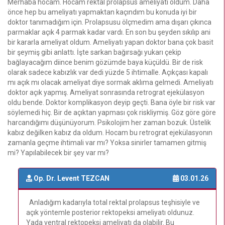
Merhaba hocam. Hocam rektal prolapsus ameliyatı oldum. Daha
önce hep bu ameliyatı yapmaktan kaçındım bu konuda iyi bir
doktor tanımadığım için. Prolapsusu ölçmedim ama dışarı çıkınca
parmaklar açık 4 parmak kadar vardı. En son bu şeyden sıkılıp ani
bir kararla ameliyat oldum. Ameliyatı yapan doktor bana çok basit
bir şeymiş gibi anlattı. İşte sarkan bağırsağı yukarı çekip
bağlayacağım diince benim gözümde baya küçüldü. Bir de risk
olarak sadece kabızlık var dedi yüzde 5 ihtimalle. Açıkçası kapalı
mı açık mı olacak ameliyat diye sormak aklıma gelmedi. Ameliyatı
doktor açık yapmış. Ameliyat sonrasında retrograt ejekülasyon
oldu bende. Doktor komplikasyon deyip geçti. Bana öyle bir risk var
söylemedi hiç. Bir de açıktan yapması çok riskliymiş. Göz göre göre
harcandığımı düşünüyorum. Psikolojim her zaman bozuk. Üstelik
kabız değilken kabız da oldum. Hocam bu retrograt ejekülasyonın
zamanla geçme ihtimali var mı? Yoksa sinirler tamamen gitmiş
mi? Yapılabilecek bir şey var mı?
Op. Dr. Levent TEZCAN
03.01.26
Anladığım kadarıyla total rektal prolapsus teşhisiyle ve
açık yöntemle posterior rektopeksi ameliyatı oldunuz.
Yada ventral rektopeksi ameliyatı da olabilir. Bu