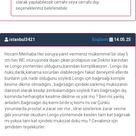
olarak yapılabilecek cerrahi veya cerrahi dışı
seçenekleriniz belirlenebilir.
istanbul3421
Bağlantı
14.05.25
Hocam Merhaba Her soruya yanıt vermeniz mükemmel bir olay.5
cm her WC oturuşunda dışarı çıkan prolapsus var.Doktor karından
ve Longo yöntemleri olduğunu,karından komplikasyon , Longo da
nüks,darlık,kanama sorunları olabileceğini fakat deneyimli ellerde
bunların çok nadir olduğunu söyledi.Longo için bağırsağı komple
kesme dikme olmadığını , bağırsağın içindeki sarkmış mukozanın
dairesel olarak kesilip zımbalamdığını söyledi.Yani bağırsağın dış
kısmında herhangibir kesilme dikilme vs yok mu ? Ben mi yanlış
anladım.Bağırsağın dış kısmı birde iç kısmı mı var.Çünkü
yorumlarda prostat a zarar ver me , idrar sinirlerine zarar verme
gibi yorumlar okudum.Longo yönteminde kesilen tam kat bağırsak
mı yoksa tam kat içindeki mukozal doku mu ? Cevabınız için
şimdiden teşekkürler.