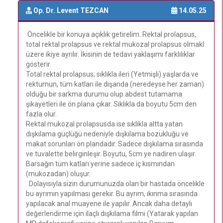
Op. Dr. Levent TEZCAN
14.05.25
Öncelikle bir konuya açıklık getirelim. Rektal prolapsus,
total rektal prolapsus ve rektal mukozal prolapsus olmakl
üzere ikiye ayrılır. İkisinin de tedavi yaklaşımı farklılıklar
gösterir.
Total rektal prolapsus; sıklıkla ileri (Yetmişli) yaşlarda ve
rektumun, tüm katları ile dışarıda (neredeyse her zaman)
olduğu bir sarkma durumu olup abdest tutamama
şikayetleri ile ön plana çıkar. Sıklıkla da boyutu 5cm den
fazla olur.
Rektal mukozal prolapsusda ise sıklıkla altta yatan
dışkılama güçlüğü nedeniyle dışkılama bozukluğu ve
makat sorunları ön plandadır. Sadece dışkılama sırasında
ve tuvalette belirginleşir. Boyutu, 5cm ye nadiren ulaşır.
Barsağın tüm katları yerine sadece iç kısmından
(mukozadan) oluşur.
Dolayısıyla sizin durumunuzda olan bir hastada öncelikle
bu ayrımın yapılması gerekir. Bu ayrım, ıkınma sırasında
yapılacak anal muayene ile yapılır. Ancak daha detaylı
değerlendirme için ilaçlı dışkılama filmi (Yatarak yapılan