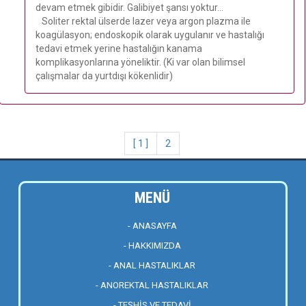
devam etmek gibidir. Galibiyet şansı yoktur...
Soliter rektal ülserde lazer veya argon plazma ile
koagülasyon; endoskopik olarak uygulanır ve hastalığı
tedavi etmek yerine hastalığın kanama
komplikasyonlarına yöneliktir. (Ki var olan bilimsel
çalışmalar da yurtdışı kökenlidir)
[ 1 ]
2
MENÜ
- ANASAYFA
- HAKKIMIZDA
- ANAL HASTALIKLAR
- ANOREKTAL HASTALIKLAR
- TEŞHİS VE TEDAVİ