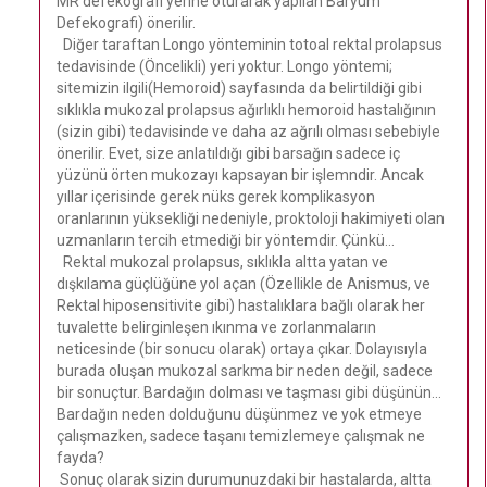
MR defekografi yerine oturarak yapılan Baryum
Defekografi) önerilir.
Diğer taraftan Longo yönteminin totoal rektal prolapsus
tedavisinde (Öncelikli) yeri yoktur. Longo yöntemi;
sitemizin ilgili(Hemoroid) sayfasında da belirtildiği gibi
sıklıkla mukozal prolapsus ağırlıklı hemoroid hastalığının
(sizin gibi) tedavisinde ve daha az ağrılı olması sebebiyle
önerilir. Evet, size anlatıldığı gibi barsağın sadece iç
yüzünü örten mukozayı kapsayan bir işlemndir. Ancak
yıllar içerisinde gerek nüks gerek komplikasyon
oranlarının yüksekliği nedeniyle, proktoloji hakimiyeti olan
uzmanların tercih etmediği bir yöntemdir. Çünkü...
Rektal mukozal prolapsus, sıklıkla altta yatan ve
dışkılama güçlüğüne yol açan (Özellikle de Anismus, ve
Rektal hiposensitivite gibi) hastalıklara bağlı olarak her
tuvalette belirginleşen ıkınma ve zorlanmaların
neticesinde (bir sonucu olarak) ortaya çıkar. Dolayısıyla
burada oluşan mukozal sarkma bir neden değil, sadece
bir sonuçtur. Bardağın dolması ve taşması gibi düşünün...
Bardağın neden dolduğunu düşünmez ve yok etmeye
çalışmazken, sadece taşanı temizlemeye çalışmak ne
fayda?
Sonuç olarak sizin durumunuzdaki bir hastalarda, altta