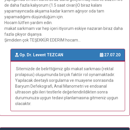
de daha fazla kalıyorum (1.5 saat civarı)O biraz kalanı
yapamayıncada akşama kadar karnım ağrıyor oda tam
yapamadığımı düşündüğüm için.
Hocam lütfen yardım edin.
makat sarkmam var hep içeri itiyorum eskiye nazaran biraz daha
fazla çıkıyor dışarıya.
Şimdiden çok TEŞEKKÜR EDERİM hocam...
Op. Dr. Levent TEZCAN
27.07.20
Sitemizde de belirttiğimiz gibi makat sarkması (rektal
prolapsus) oluşumunda birçok faktör rol oynamaktadır.
Yapılacak deetaylı sorgulama ve muayene sonrasında
Baryum Defekografi, Anal Manometri ve endoanal
ultrasoın gibi ileri testlerle değerlendirildikten sonra
durumunuza uygun tedavi planlamasına gitmeniz uygun
olacaktır.