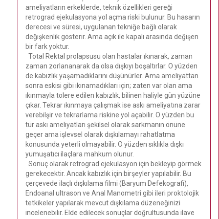
ameliyatların erkeklerde, teknik özellikleri gereği
retrograd ejekulasyona yol açma riski bulunur. Bu hasarın
derecesi ve süresi, uygulanan tekniğe bağlı olarak
değişkenlik gösterir. Ama açık ile kapalı arasında değişen
bir fark yoktur.
Total Rektal prolapsusu olan hastalar ıkınarak, zaman
zaman zorlananarak da olsa dışkıyı boşaltırlar. O yüzden
de kabızlık yaşamadıklarını düşünürler. Ama ameliyattan
sonra eskisi gibi ıkınamadıkları için; zaten var olan ama
ıkınmayla tolere edilen kabızlık, bilinen haliyle gün yüzüne
çıkar. Tekrar ıkınmaya çalışmak ise askı ameliyatına zarar
verebilşir ve tekrarlama riskine yol açabilir. O yüzden bu
tür askı ameliyatları şekilsel olarak sarkmanın önüne
geçer ama işlevsel olarak dışkılamayı rahatlatma
konusunda yeterli olmayabilir. O yüzden sıklıkla dışkı
yumuşatıcı ilaçlara mahkum olunur.
Sonuç olarak retrograd ejekulasyon için bekleyip görmek
gerekecektir. Ancak kabızlık için birşeyler yapılabilir. Bu
çerçevede ilaçlı dışkılama filmi (Baryum Defekografi),
Endoanal ultrason ve Anal Manometri gibi ileri proktolojik
tetkikeler yapılarak mevcut dışkılama düzeneğinizi
incelenebilir. Elde edilecek sonuçlar doğrultusunda ilave