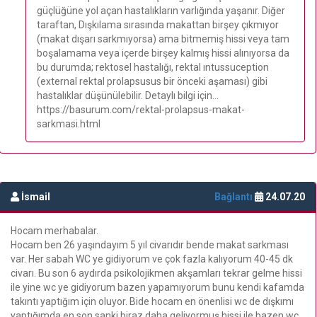
güçlüğüne yol açan hastalıkların varlığında yaşanır. Diğer
taraftan, Dışkılama sırasında makattan birşey çıkmıyor
(makat dışarı sarkmıyorsa) ama bitmemiş hissi veya tam
boşalamama veya içerde birşey kalmış hissi alınıyorsa da
bu durumda; rektosel hastalığı, rektal ıntussuception
(external rektal prolapsusus bir önceki aşaması) gibi
hastalıklar düşünülebilir. Detaylı bilgi için...
https://basurum.com/rektal-prolapsus-makat-
sarkmasi.html
İsmail
Bağlantı
24.07.20
Hocam merhabalar.
Hocam ben 26 yaşındayım 5 yıl civarıdır bende makat sarkması
var. Her sabah WC ye gidiyorum ve çok fazla kalıyorum 40-45 dk
civarı. Bu son 6 aydırda psikolojikmen akşamları tekrar gelme hissi
ile yine wc ye gidiyorum bazen yapamıyorum bunu kendi kafamda
takıntı yaptığım için oluyor. Bide hocam en önenlisi wc de dışkımı
yaptığımda en son sanki biraz daha geliyormuş hissi ile bazen wc