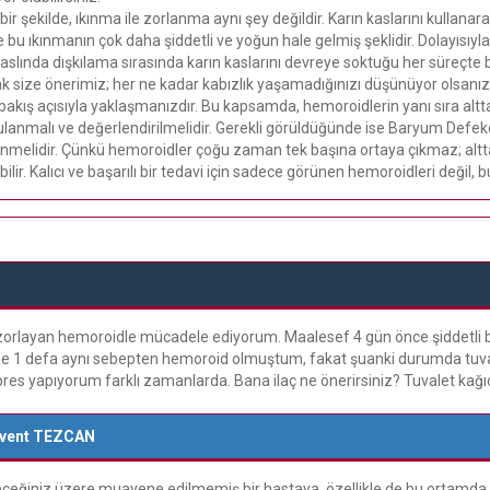
ir şekilde, ıkınma ile zorlanma aynı şey değildir. Karın kaslarını kullanara
 bu ıkınmanın çok daha şiddetli ve yoğun hale gelmiş şeklidir. Dolayısıyl
aslında dışkılama sırasında karın kaslarını devreye soktuğu her süreçte be
 size önerimiz; her ne kadar kabızlık yaşamadığınızı düşünüyor olsan
 bakış açısıyla yaklaşmanızdır. Bu kapsamda, hemoroidlerin yanı sıra altt
ulanmalı ve değerlendirilmelidir. Gerekli görüldüğünde ise Baryum Defekogr
enmelidir. Çünkü hemoroidler çoğu zaman tek başına ortaya çıkmaz; altta
bilir. Kalıcı ve başarılı bir tedavi için sadece görünen hemoroidleri deği
orlayan hemoroidle mücadele ediyorum. Maalesef 4 gün önce şiddetli bir
e de 1 defa aynı sebepten hemoroid olmuştum, fakat şuanki durumda tuv
es yapıyorum farklı zamanlarda. Bana ilaç ne önerirsiniz? Tuvalet kağı
event TEZCAN
ğiniz üzere muayene edilmemiş bir hastaya, özellikle de bu ortamda do