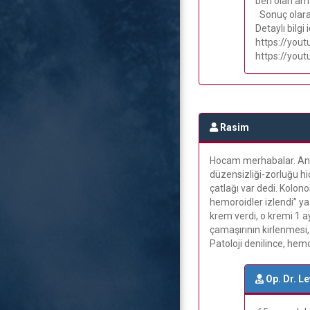
beri olan am
Sonuç olarak
Detaylı bilgi
https://you
https://you
Rasim
Hocam merhabalar. Annem
düzensizliği-zorluğu hi
çatlağı var dedi. Kolon
hemoroidler izlendi” ya
krem verdi, o kremi 1 
çamaşırının kirlenmesi,
Patoloji denilince, hem
Op. Dr. L