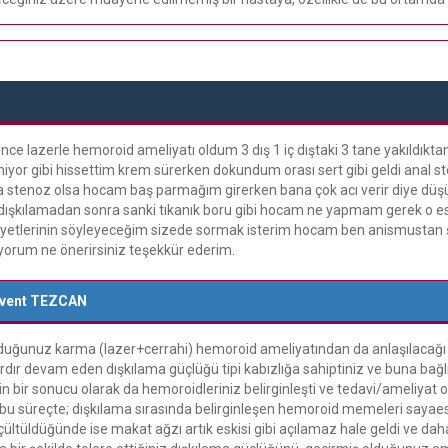
e lazerle hemoroid ameliyatı oldum 3 dış 1 iç dıştaki 3 tane yakıldık
yor gibi hissettim krem sürerken dokundum orası sert gibi geldi anal st
stenoz olsa hocam baş parmağım girerken bana çok acı verir diye d
 dışkılamadan sonra sanki tıkanık boru gibi hocam ne yapmam gerek o e
ayetlerinin söyleyeceğim sizede sormak isterim hocam ben anismusta
orum ne önerirsiniz teşekkür ederim.
event TEZCAN
uğunuz karma (lazer+cerrahi) hemoroid ameliyatından da anlaşılacağı 
lardır devam eden dışkılama güçlüğü tipi kabızlığa sahiptiniz ve buna ba
n bir sonucu olarak da hemoroidleriniz belirginleşti ve tedavi/ameliyat 
 süreçte; dışkılama sırasında belirginleşen hemoroid memeleri sayaesi
ltüldüğünde ise makat ağzı artık eskisi gibi açılamaz hale geldi ve dah