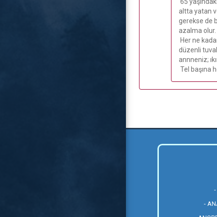
65 yaşındaki
altta yatan v
gerekse de b
azalma olur.
Her ne kadar
düzenli tuva
annneniz; ık
Tel başına he
- A