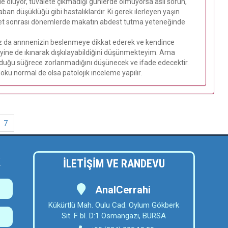
e oluyor, tuvalete çıkmadığı günlerde olmuyorsa asıl sorun,
ban düşüklüğü gibi hastalıklardır. Ki gerek ilerleyen yaşın
valet sonrası dönemlerde makatın abdest tutma yeteneğinde
nız da annnenizin beslenmeye dikkat ederek ve kendince
 yine de ıkınarak dışkılayabildiğini düşünmekteyim. Ama
lduğu süğrece zorlanmadığını düşünecek ve ifade edecektir.
doku normal de olsa patolojik inceleme yapılır.
7
K
İLETİŞİM VE RANDEVU
AnalCerrahi
Kükürtlü Mah. Oulu Cad. Oylum Gökberk
Sit. F bl. D:1 Osmangazi, BURSA