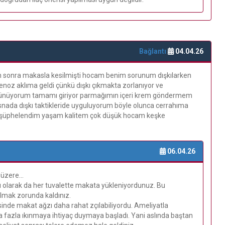
Bağlantı
04.04.26
tan sonra makasla kesilmişti hocam benim sorunum dışkılarken
enoz aklıma geldi çünkü dışkı çıkmakta zorlanıyor ve
üşünüyorum tamamı giriyor parmağımın içeri krem göndermem
snada dışkı taktikleride uyguluyorum böyle olunca cerrahıma
n şüphelendim yaşam kalitem çok düşük hocam keşke
06.04.26
üzere...
ğlı olarak da her tuvalette makata yükleniyordunuz. Bu
olmak zorunda kaldınız.
nde makat ağzı daha rahat zçılabiliyordu. Ameliyatla
a fazla ıkınmaya ihtiyaç duymaya başladı. Yani aslında baştan