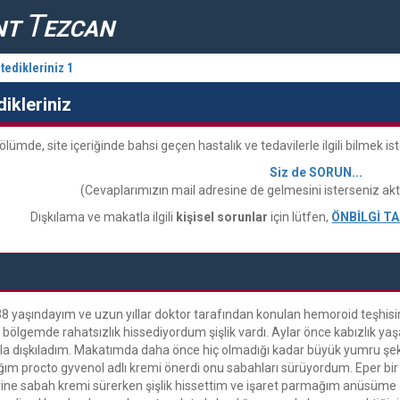
T
NT
EZCAN
tedikleriniz 1
dikleriniz
ölümde, site içeriğinde bahsi geçen hastalık ve tedavilerle ilgili bilmek is
Siz de SORUN...
(Cevaplarımızın mail adresine de gelmesini isterseniz aktif
Dışkılama ve makatla ilgili
kişisel sorunlar
için lütfen,
ÖNBİLGİ T
 yaşındayım ve uzun yıllar doktor tarafından konulan hemoroid teşhi
bölgemde rahatsızlık hissediyordum şişlik vardı. Aylar önce kabızlık 
ıyla dışkıladım. Makatımda daha önce hiç olmadığı kadar büyük yumru şekli
ıdığım procto gyvenol adlı kremi önerdi onu sabahları sürüyordum. Eper b
ine sabah kremi sürerken şişlik hissettim ve işaret parmağım anüsüme g