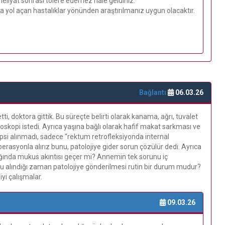
meliyat sonrası tolere edemez hale geldiniz.
ıa yol açan hastalıklar yönünden araştırılmanız uygun olacaktır.
Bağlantı
06.03.26
, doktora gittik. Bu süreçte belirti olarak kanama, ağrı, tuvalet
noskopi istedi. Ayrıca yaşına bağlı olarak hafif makat sarkması ve
yopsi alınmadı, sadece “rektum retrofleksiyonda internal
erasyonla alırız bunu, patolojiye gider sorun çözülür dedi. Ayrıca
ığında mukus akıntısı geçer mi? Annemin tek sorunu iç
oku alındığı zaman patolojiye gönderilmesi rutin bir durum mudur?
yi çalışmalar.
09.03.26