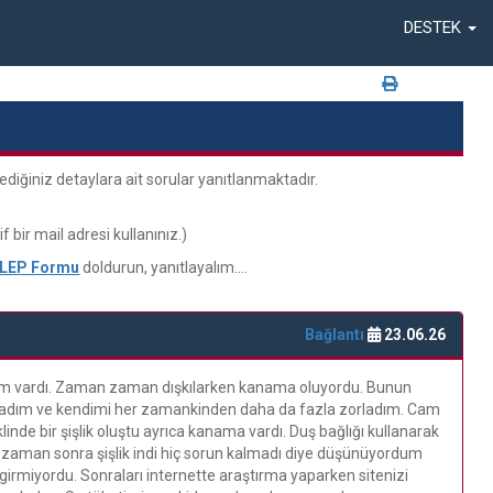
DESTEK
tediğiniz detaylara ait sorular yanıtlanmaktadır.
 bir mail adresi kullanınız.)
ALEP Formu
doldurun, yanıtlayalım....
Bağlantı
23.06.26
sim vardı. Zaman zaman dışkılarken kanama oluyordu. Bunun
yaşadım ve kendimi her zamankinden daha da fazla zorladım. Cam
nde bir şişlik oluştu ayrıca kanama vardı. Duş bağlığı kullanarak
ir zaman sonra şişlik indi hiç sorun kalmadı diye düşünüyordum
irmiyordu. Sonraları internette araştırma yaparken sitenizi