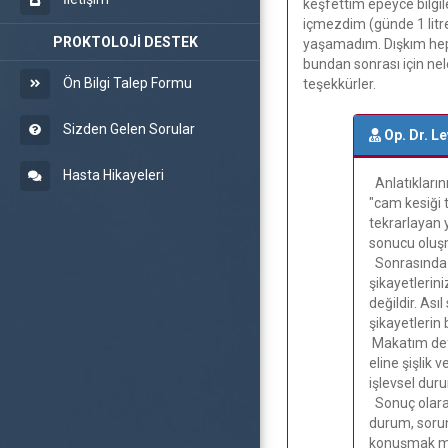
keşfettim epeyce bilgi
içmezdim (günde 1 litre
PROKTOLOJİ DESTEK
yaşamadım. Dışkım hep 
bundan sonrası için ne
Ön Bilgi Talep Formu
teşekkürler.
Sizden Gelen Sorular
Op. Dr. L
Hasta Hikayeleri
Anlatıkların
"cam kesiği t
tekrarlayan 
sonucu oluşm
Sonrasında s
şikayetlerin
değildir. As
şikayetlerin 
Makatım defo
eline şişlik
işlevsel dur
Sonuç olarak
durum, sorun
konuşmak mü