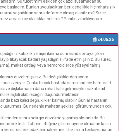
ni anladım. Su tüketimim eskiden çok azdı susamadan su
e başladım. Bunları uyguladıktan beri genellikle hiç rahatsızlık
durumu yaşadıktan sonra deforme olmuş olabilir mi? Sizce
z ama sizce olasılıklar nelerdir? Yanıtınızı bekliyorum
24.06.26
aşadığınız kabızlık ve aşırı ıkınma sonrasında ortaya çıkan
playıp tıkayacak kadar) yaşadığınızı ifade etmişsiniz. Bu süreç,
şma), makat çatlağı veya hemoroidlerde yüzeyel tahriş
arınızı düzeltmişsiniz. Bu değişikliklerden sonra
r ipucu veriyor. Çünkü birçok hastada sorun sadece hemoroid
ması ve dışkılamanın daha rahat hale gelmesiyle makata ait
u ile ilişkili olabileceğini düşündürmektedir.
a bazı kalıcı değişiklikler kalmış olabilir. Bunlar hastanın
unu oluşturmaz. Bu nedenle makatın şekilsel görünümünden çok,
kliklerinden sonra belirgin düzelme yaşamış olmanızdır. Bu
 düşündürmektedir. Tahmin ettiğiniz gibi muayene olmadan kesin
ya hemoroidlere odaklanmak yerine, dışkılama fonksiyonunun