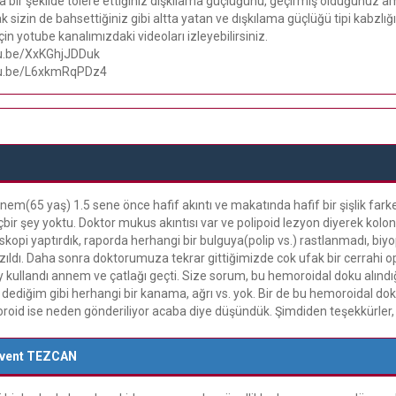
a bir şekilde tolere ettiğiniz dışkılama güçlüğünü, geçirmiş olduğunuz a
 sizin de bahsettiğiniz gibi altta yatan ve dışkılama güçlüğü tipi kabzlığ
 için yotube kanalımızdaki videoları izleyebilirsiniz.
tu.be/XxKGhjJDDuk
tu.be/L6xkmRqPDz4
(65 yaş) 1.5 sene önce hafif akıntı ve makatında hafif bir şişlik farketti
çbir şey yoktu. Doktor mukus akıntısı var ve polipoid lezyon diyerek kolo
oskopi yaptırdık, raporda herhangi bir bulguya(polip vs.) rastlanmadı, bi
zıldı. Daha sonra doktorumuza tekrar gittiğimizde cok ufak bir cerrahi op
ay kullandı annem ve çatlağı geçti. Size sorum, bu hemoroidal doku alınd
 dediğim gibi herhangi bir kanama, ağrı vs. yok. Bir de bu hemoroidal d
oroid ise neden gönderiliyor acaba diye düşündük. Şimdiden teşekkürler, i
event TEZCAN