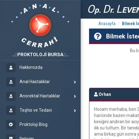
O
D
L
p.
r.
EVE
Anasayfa
Bilmek İs
Bilmek İste
Bu b
PROKTOLOJİ BURSA
Hakkımızda
Anal Hastalıklar
Orhan
Anorektal Hastalıklar
Hocam merhaba, ben 38
Teşhis ve Tedavi
haricinde bazen makat 
kesiğini andıran bir ac
Proktoloji Blog
ılık su tuttum. Bir tan
ama birkaç gün sonra y
İletişim