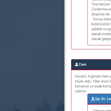
Yine benzer b
Zorlanma ise
düşünse de, 
Sonuç olarak
bütüncül bir
şekilde sorg
olarak incel
olarak gelişe
Cem
Hocam, 4 gündür beni z
böyle oldu. Yıllar önc
kompres ve sıcak kompr
ederim.
Op. Dr. L
Tahmin edece