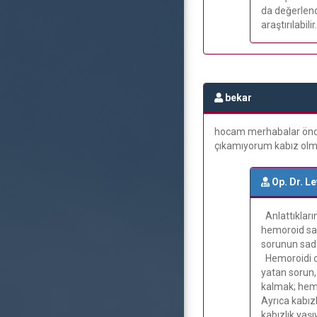
da değerlend
araştırılabilir.
bekar
hocam merhabalar öncel
çıkamıyorum kabız olm
Op. Dr. L
Anlattıkları
hemoroid sar
sorunun sad
Hemoroidi ol
yatan sorun,
kalmak; hemo
Ayrıca kabız
kabızlık yaşıy