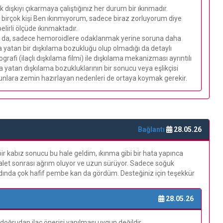
k dışkıyı çıkarmaya çalıştığınız her durum bir ıkınmadır.
a birçok kişi Ben ıkınmıyorum, sadece biraz zorluyorum diye
lirli ölçüde ıkınmaktadır.
ız da, sadece hemoroidlere odaklanmak yerine soruna daha
a yatan bir dışkılama bozukluğu olup olmadığı da detaylı
afi (ilaçlı dışkılama filmi) ile dışkılama mekanizması ayrıntılı
 yatan dışkılama bozukluklarının bir sonucu veya eşlikçisi
l, bunlara zemin hazırlayan nedenleri de ortaya koymak gerekir.
Bağlantı
28.05.26
 kabız sonucu bu hale geldim, ıkınma gibi bir hata yapınca
alet sonrası ağrım oluyor ve uzun sürüyor. Sadece soğuk
dında çok hafif pembe kan da gördüm. Desteğiniz için teşekkür
28.05.26
ğrudan ilaç önerisi yapılması uygun değildir.