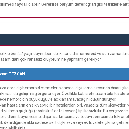
irilmesi faydalı olabilir. Gerekirse baryum defekografi gibi tetkiklerle 
ikle ben 27 yaşındayım ben de iki tane diş hemoroid ve son zamanlarda 
asam dahi çok rahatsız oluyorum ne yapmam gerekiyor
event TEZCAN
nıza göre dış hemoroid memeleri yanında, dışkılama sırasında dışarı çıkan 
kması da gelişmiş gibi görünüyor. Özellikle kabız olmasam bile tuvalete
ece hemoroidin büyüklüğüyle açıklanamayacağını düşündürüyor.
an hastaların en sık yaptığı bir hatalardan biri, yaşadığı tüm şikayetler
 dışkılama güçlüğü (obstrüktif defekasyon) tipi kabızlıktır. Bu çerçevede
roidlerin büyümesine, dışarı sarkmasına ve tedavi sonrasında tekrar e
lık denildiğinde akla sadece sert dışkı veya seyrek tuvalete çıkma gelmeme
or olabilirsiniz.