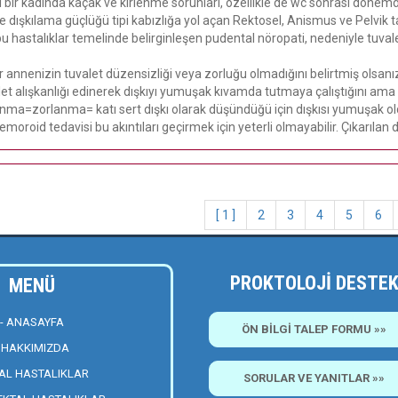
 bir kadında kaçak ve kirlenme sorunları, özellikle de wc sonrası dönemd
e dışkılama güçlüğü tipi kabızlığa yol açan Rektosel, Anismus ve Pelvik ta
u hastalıklar temelinde belirginleşen pudental nöropati, nedeniyle tu
 annenizin tuvalet düzensizliği veya zorluğu olmadığını belirtmiş olsa
let alışkanlığı edinerek dışkıyı yumuşak kıvamda tutmaya çalıştığını ama
ınma=zorlanma= katı sert dışkı olarak düşündüğü için dışkısı yumuşak o
moroid tedavisi bu akıntıları geçirmek için yeterli olmayabilir. Çıkarılan 
[ 1 ]
2
3
4
5
6
PROKTOLOJİ DESTE
MENÜ
- ANASAYFA
ÖN BİLGİ TALEP FORMU »»
- HAKKIMIZDA
NAL HASTALIKLAR
SORULAR VE YANITLAR »»