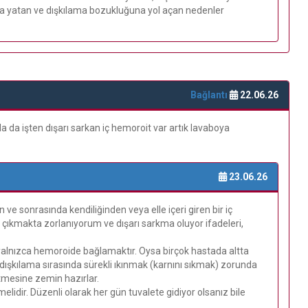
altta yatan ve dışkılama bozukluğuna yol açan nedenler
Bağlantı
22.06.26
da işten dışarı sarkan iç hemoroit var artık lavaboya
23.06.26
ve sonrasında kendiliğinden veya elle içeri giren bir iç
 çıkmakta zorlanıyorum ve dışarı sarkma oluyor ifadeleri,
i yalnızca hemoroide bağlamaktır. Oysa birçok hastada altta
 dışkılama sırasında sürekli ıkınmak (karnını sıkmak) zorunda
tmesine zemin hazırlar.
lidir. Düzenli olarak her gün tuvalete gidiyor olsanız bile