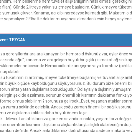
lendim. Hem beslenme hem tuvalet alışkanlığının nasıl olması gerektiği
 filan). Günde 2 litreye yakın su içmeye başladım. Günlük meyve tüketmey
yumuşak çıkıyor. Kanama, acı gibi neredeyse kalmadı gibi. Makatım o 
ler yapmalıyım? Elbette doktor muayenesi olmadan kesin birşey söyleneme
event TEZCAN
ıza göre yıllardır ara ara kanayan bir hemoroid öykünüz var, aylar önce y
arzında ağrı", kanama ve ani gelişen büyük bir şişlik (ki makat ağzını ka
yüklenmeler neticesinde Hemoroidlerde ani şişme veya tromboz (pıhtıla
uş olabilir.
u tüketiminizi artırmış, meyve tüketmeye başlamış ve tuvalet alışkanlıkl
izin büyük ölçüde kaybolduğunu söylüyorsunuz. Bu durum bize önemli bi
ıl sorun altta yatan dışkılama bozukluğudur. Dolayısıyla dışkının yumuşa
belirgin şekilde azalması, sorunun önemli bir kısmının dışkılama fonksiyon
rme olmuş olabilir mi? sorunuza gelirsek...Evet, yaşanan ataklar sonrasınd
 veya yumru şeklinde gelebilir. Ancak çoğu zaman önemli bir sağlık sor
umu ve dışkılama kalitesi daha büyük önem taşır.
... Mevcut anlattıklarınıza göre en sevindirici nokta, yaşam tarzı değişi
un önemli bir kısmının dışkılama alışkanlıklarıyla ilişkili olabileceğini
mkün değildir. Ancak anlattıklarınız doğrultusunda sadece makata ve