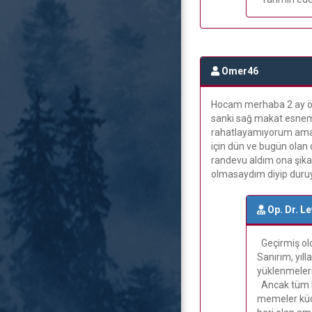
Omer46
Hocam merhaba 2 ay önc
sanki sağ makat esnemi
rahatlayamıyorum ama 
için dün ve bugün olan
randevu aldım ona şik
olmasaydım diyip duruy
Op. Dr. L
Geçirmiş old
Sanırım, yıl
yüklenmeleri
Ancak tüm bu
memeler küçü